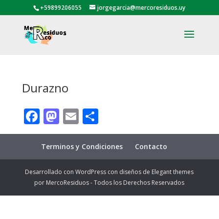
+59899206055
jorgegarcia@mercoresiduos.uy
Durazno
Facebook
Mastodon
Email
Compartir
Terminos y Condiciones
Contacto
Desarrollado con WordPress con diseños de Elegant themes
por MercoResiduos - Todos los Derechos Reservados