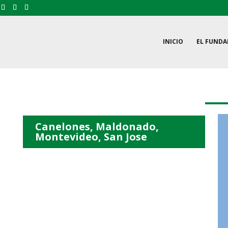
INICIO
EL FUND
Canelones, Maldonado,
Montevideo, San Jose