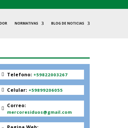
ADOR
NORMATIVAS
BLOG DE NOTICIAS
Telefono
:
+59822003267
Celular
:
+59899206055
Correo
:
mercoresiduos@gmail.com
Pagina Web
: