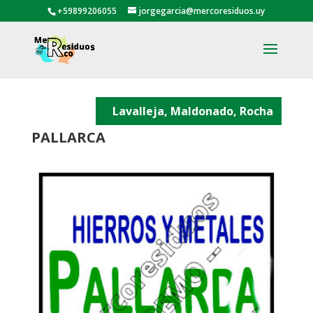
+59899206055
jorgegarcia@mercoresiduos.uy
Lavalleja, Maldonado, Rocha
PALLARCA