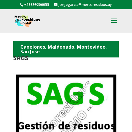
+59899206055
jorgegarcia@mercoresiduos.uy
Canelones, Maldonado, Montevideo,
San Jose
SAGS