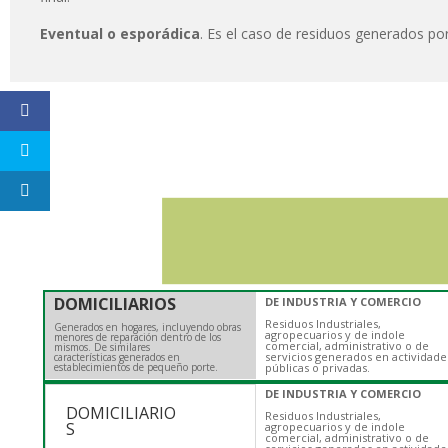
Eventual o esporádica
. Es el caso de residuos generados p
DOMICILIARIOS
DE INDUSTRIA Y COMERCIO
Residuos Industriales,
Generados en hogares, incluyendo obras
agropecuarios y de indole
menores de reparación dentro de los
comercial, administrativo o de
mismos. De similares
servicios generados en actividade
características generados en
establecimientos de pequeño porte.
públicas o privadas.
DE INDUSTRIA Y COMERCIO
DOMICILIARIO
Residuos Industriales,
S
agropecuarios y de indole
comercial, administrativo o de