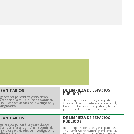
SANITARIOS
DE LIMPIEZA DE ESPACIOS
PÚBLICOS
generados por centros y servicios de
atención a la salud humana o animal,
de la limpieza de calles y vías públicas,
incluidas actividades de investigación y
áreas verdes o recreativas y, en general,
diagnóstico
los sitios librados al uso público, hecha
por intendencias o municipios.
SANITARIOS
DE LIMPIEZA DE ESPACIOS
PÚBLICOS
generados por centros y servicios de
atención a la salud humana o animal,
de la limpieza de calles y vías públicas,
incluidas actividades de investigación y
áreas verdes o recreativas y, en general,
diagnóstico
los sitios librados al uso público, hecha