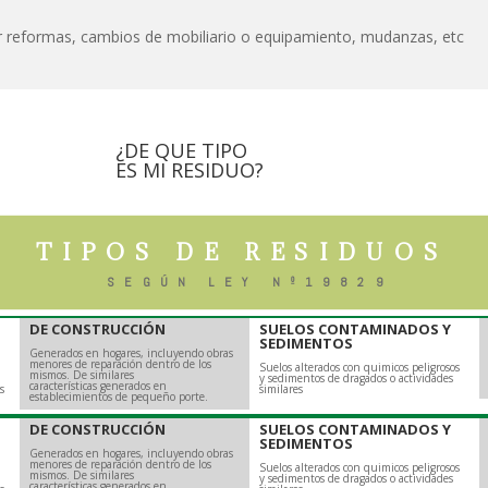
or reformas, cambios de mobiliario o equipamiento, mudanzas, etc
¿DE QUE TIPO
ES MI RESIDUO?
TIPOS DE RESIDUOS
SEGÚN LEY Nº19829
DE CONSTRUCCIÓN
SUELOS CONTAMINADOS Y
SEDIMENTOS
Generados en hogares, incluyendo obras
menores de reparación dentro de los
Suelos alterados con quimicos peligrosos
mismos. De similares
y sedimentos de dragados o actividades
características generados en
s
similares
establecimientos de pequeño porte.
DE CONSTRUCCIÓN
SUELOS CONTAMINADOS Y
SEDIMENTOS
Generados en hogares, incluyendo obras
menores de reparación dentro de los
Suelos alterados con quimicos peligrosos
mismos. De similares
y sedimentos de dragados o actividades
características generados en