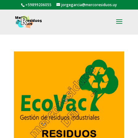
+59899206055
jorgegarcia@mercoresiduos.uy